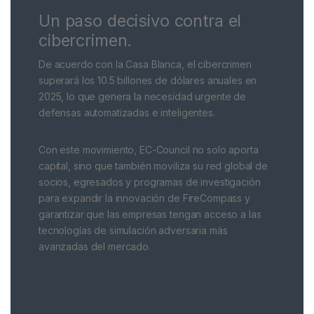
Un paso decisivo contra el
cibercrimen.
De acuerdo con la Casa Blanca, el cibercrimen
superará los 10.5 billones de dólares anuales en
2025, lo que genera la necesidad urgente de
defensas automatizadas e inteligentes.
Con este movimiento, EC-Council no solo aporta
capital, sino que también moviliza su red global de
socios, egresados y programas de investigación
para expandir la innovación de FireCompass y
garantizar que las empresas tengan acceso a las
tecnologías de simulación adversaria más
avanzadas del mercado.