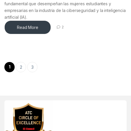
fundamental que desempeñan las mujeres estudiantes y
empresarias en la industria de la ciberseguridad y la inteligencia
artificial (IA).
Read More
2
Posts pagination
1
2
3