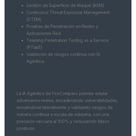
Gestión de Superficie de Ataque (ASM)
Continuous Threat Exposure Management
(CTEM)
Pruebas de Penetración en Redes y
Aplicaciones Red
Teaming Penetration Testing as a Service
(PTaaS)
Validación de riesgos continua con IA
Agéntica.
La IA Agéntica de FireCompass permite emular
adversarios reales, encadenando vulnerabilidades,
moviéndose lateralmente y validando riesgos de
manera continua a escala de máquina, con una
precisión cercana al 100% y reduciendo falsos
positivos.