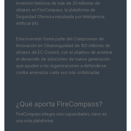
inversión histórica de más de 20 millones de
dólares en FireCompass, la plataforma de
Seguridad Ofensiva impulsada por Inteligencia
Artificial (IA).
Esta inversión forma parte del Compromiso de
Innovación en Ciberseguridad de 100 millones de
dólares de EC-Council, con el objetivo de acelerar
el desarrollo de soluciones de nueva generación
que ayuden a las organizaciones a defenderse
contra amenazas cada vez más sofisticadas.
¿Qué aporta FireCompass?
FireCompass integra seis capacidades clave en
una sola plataforma: