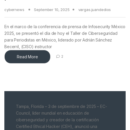
cybernews
September 10, 2025
vargas.juandedios
En el marco de la conferencia de prensa de Infosecurity México
2025, se presentó el día de hoy el Taller de Ciberseguridad
para Periodistas en México, liderado por Adrián Sánchez
Becerril, (CISO) instructor
Read More
2
Tampa, Florida – 3 de septiembre de 2025 – EC-
Council, líder mundial en educación de
ciberseguridad y creador de la certificación
Certified Ethical Hacker (CEH), anunció una