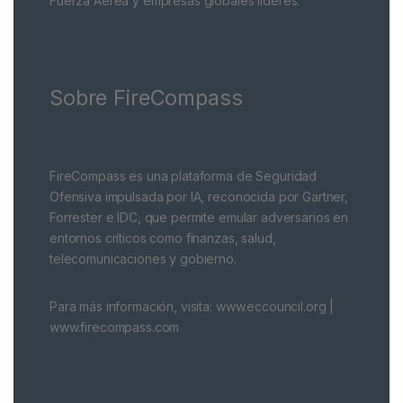
Fuerza Aérea y empresas globales líderes.
Sobre FireCompass
FireCompass es una plataforma de Seguridad
Ofensiva impulsada por IA, reconocida por Gartner,
Forrester e IDC, que permite emular adversarios en
entornos críticos como finanzas, salud,
telecomunicaciones y gobierno.
Para más información, visita: www.eccouncil.org |
www.firecompass.com